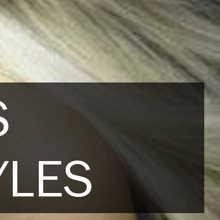
S
YLES