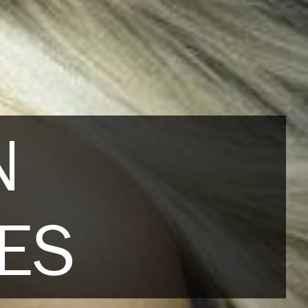
N
LES