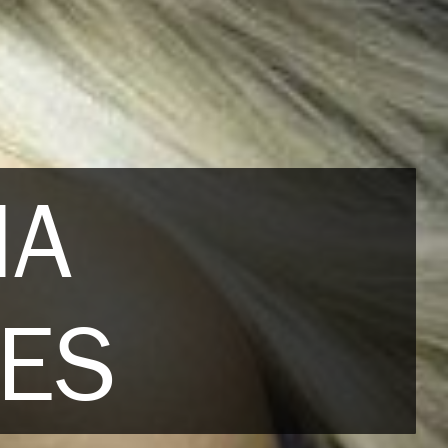
HA
LES