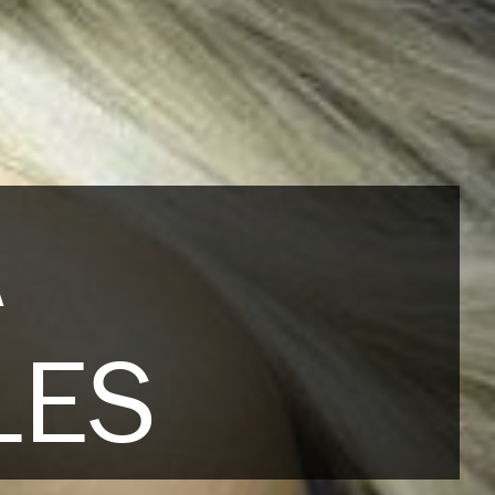
A
LES