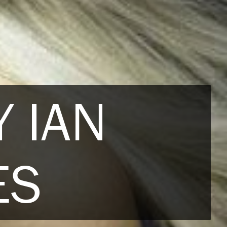
 IAN
ES